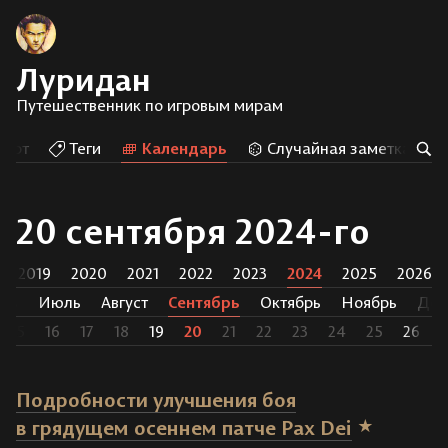
Луридан
Путешественник по игровым мирам
Арт
Теги
Календарь
Случайная заметка
20 сентября 2024-го
2019
2020
2021
2022
2023
2024
2025
2026
нь
Июль
Август
Сентябрь
Октябрь
Ноябрь
Дек
15
16
17
18
19
20
21
22
23
24
25
26
2
Подробности улучшения боя
в грядущем осеннем патче Pax Dei