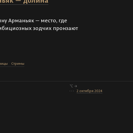
ньяк — долина
ну Арманьяк — место, где
амбициозных зодчих пронзают
аницы
Стримы
⌥ →
· · ·
2 октября 2024