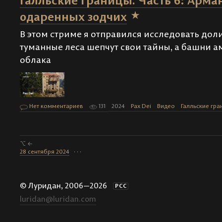
Галльские границы. Часть 6: Арма
одаренных зодчих
В этом стриме я отправился исследовать доли
туманные леса шепчут свои тайны, а башни 
облака
Нет комментариев
131
2024
Pax Dei
Видео
Галльские гр
⌥ ←
28 сентября 2024
· · ·
© Луридан, 2006—2026
РСС
luridan@luridan.com