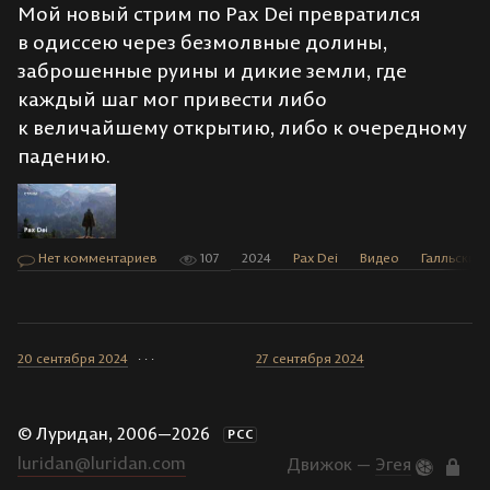
Мой новый стрим по Pax Dei превратился
в одиссею через безмолвные долины,
заброшенные руины и дикие земли, где
каждый шаг мог привести либо
к величайшему открытию, либо к очередному
падению.
Нет комментариев
107
2024
Pax Dei
Видео
Галльские
20 сентября 2024
· · ·
27 сентября 2024
© Луридан, 2006—2026
РСС
luridan@luridan.com
Движок —
Эгея