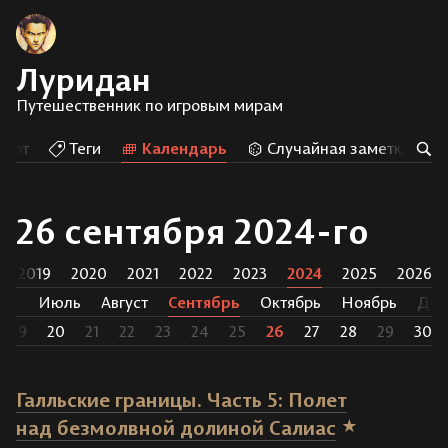
Луридан
Путешественник по игровым мирам
Арт
Теги
Календарь
Случайная заметка
26 сентября 2024-го
2019
2020
2021
2022
2023
2024
2025
2026
нь
Июль
Август
Сентябрь
Октябрь
Ноябрь
Дек
19
20
21
22
23
24
25
26
27
28
29
30
Галльские границы. Часть 5: Полет
над безмолвной долиной Салиас