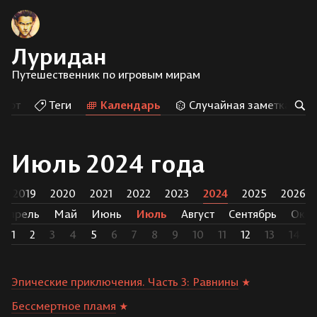
Луридан
Путешественник по игровым мирам
Арт
Теги
Календарь
Случайная заметка
Июль 2024 года
2019
2020
2021
2022
2023
2024
2025
2026
Апрель
Май
Июнь
Июль
Август
Сентябрь
Октя
1
2
3
4
5
6
7
8
9
10
11
12
13
14
Эпические приключения. Часть 3: Равнины
Бессмертное пламя