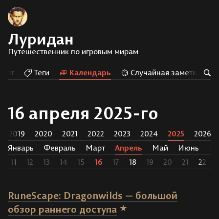
Луридан
Путешественник по игровым мирам
Арт
Теги
Календарь
Случайная заметка
16 апреля 2025-го
2019
2020
2021
2022
2023
2024
2025
2026
Январь
Февраль
Март
Апрель
Май
Июнь
И
0
11
12
13
14
15
16
17
18
19
20
21
22
RuneScape: Dragonwilds — большой
обзор раннего доступа