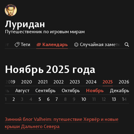
Луридан
Путешественник по игровым мирам
Арт
Теги
Календарь
Случайная заметка
Ноябрь 2025 года
2019
2020
2021
2022
2023
2024
2025
2026
юль
Август
Сентябрь
Октябрь
Ноябрь
Декабрь
1
2
3
4
5
6
7
8
9
10
11
12
13
14
Зимний блог Valheim: путешествие Хервёр и новые
крыши Дальнего Севера