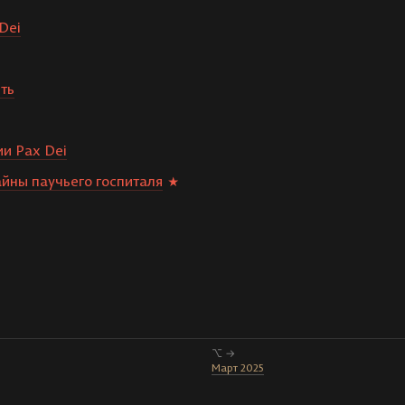
Dei
сть
и Pax Dei
айны паучьего госпиталя
⌥ →
Март 2025