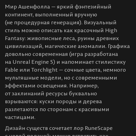
Мир Ашенфолла — яркий фэнтезийный
континент, выполненный вручную
(не процедурная генерация). Визуальный
стиль можно описать как красочный High
Fantasy: живописные леса, руины древних
цивилизаций, магические аномалии. Графика
довольно современная (игра разработана
на Unreal Engine 5) и напоминает стилистику
Fable или Torchlight — сочные цвета, немного
мультяшные модели, но с современными
эффектами освещения. Например,
от заклинаний ресурсы буквально
взрываются: куски породы и дерева
разлетаются по сторонам с красивыми
частицами.
Дизайн существ сочетает лор RuneScape
с новой подачей: можно встретить как