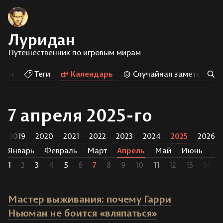
Луридан
Путешественник по игровым мирам
Арт
Теги
Календарь
Случайная заметка
7 апреля 2025-го
2019
2020
2021
2022
2023
2024
2025
2026
Январь
Февраль
Март
Апрель
Май
Июнь
И
1
2
3
4
5
6
7
8
9
10
11
12
13
14
Мастер выживания: почему Гарри
Ньюман не боится «вляпаться»