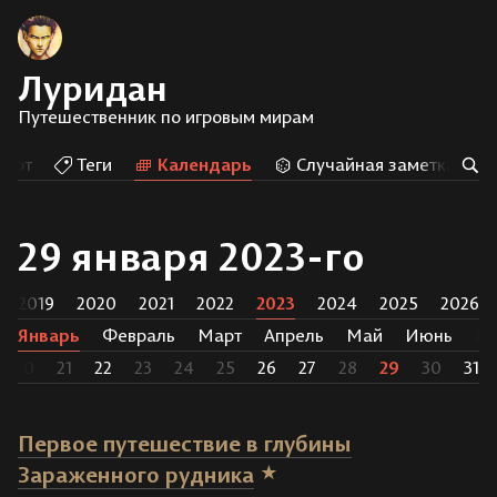
Луридан
Путешественник по игровым мирам
Арт
Теги
Календарь
Случайная заметка
29 января 2023-го
2019
2020
2021
2022
2023
2024
2025
2026
Январь
Февраль
Март
Апрель
Май
Июнь
И
20
21
22
23
24
25
26
27
28
29
30
31
Первое путешествие в глубины
Зараженного рудника