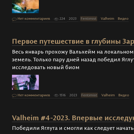
Нет комментариев
224
2023
Fentimist
Valheim
Видео
Первое путешествие в глубины За
Весь январь прохожу Вальхейм на локальном 
земель. Только пару дней назад победил Яглут
исследовать новый биом
Нет комментариев
1516
2023
Fentimist
Valheim
Видео
Valheim #4-2023. Впервые исслед
Победили Яглута и смогли как следует начат