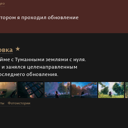
део
котором я проходил обновление
овка
йме с Туманными землями с нуля.
у и занялся целенаправленным
оследнего обновления.
оты
Фотоистории