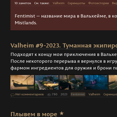
10 заметок
См. также:
Valheim
Скриншоты
Фотоистории
Ви
Fentimist — название мира в Вальхейме, в 
Mistlands.
Valheim #9-2023. Туманная экипир
Подходят к концу мои приключения в Вальхе
После некоторого перерыва я вернулся в игр
фармом ингредиентов для оружия и брони п
Нет комментариев
790
2023
Fentimist
Valheim
Скринш
Плывем в море