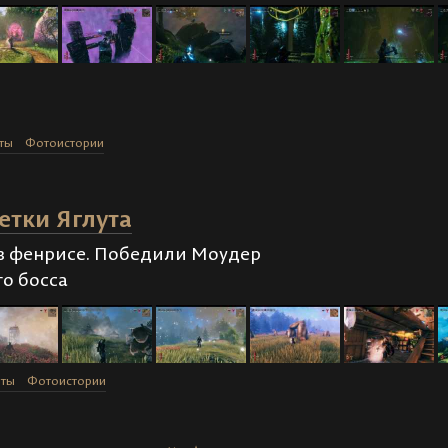
ты
Фотоистории
етки Яглута
 в фенрисе. Победили Моудер
о босса
оты
Фотоистории