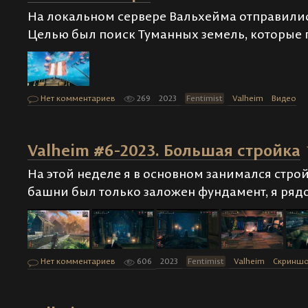
На локальном сервере Вальхейма отправилис
Целью был поиск Туманных земель, которые 
Нет комментариев
269
2023
Fentimist
Valheim
Видео
Valheim #6-2023. Большая стройка
На этой неделе я в основном занимался стро
башни был только заложен фундамент, я ряд
Нет комментариев
606
2023
Fentimist
Valheim
Скринш