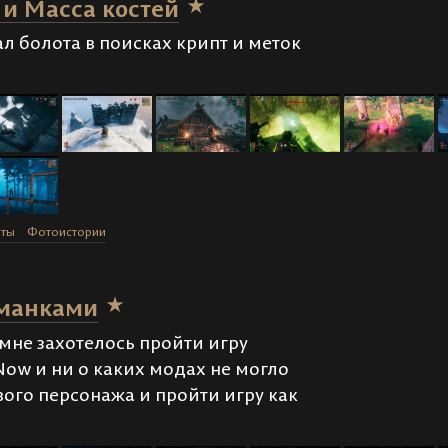
 и Масса костей
л болота в поисках крипт и меток
оты
Фотоистории
уманками
мне захотелось пройти игру
 Now и ни о каких модах не могло
вого персонажа и пройти игру как