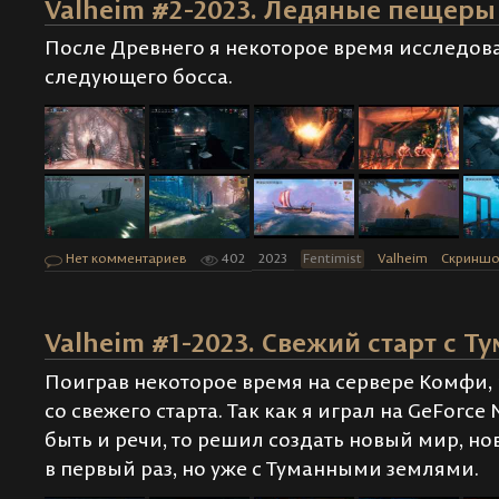
Valheim #2-2023. Ледяные пещеры
После Древнего я некоторое время исследова
следующего босса.
Нет комментариев
402
2023
Fentimist
Valheim
Скринш
Valheim #1-2023. Свежий старт с Т
Поиграв некоторое время на сервере Комфи, 
со свежего старта. Так как я играл на GeForce
быть и речи, то решил создать новый мир, но
в первый раз, но уже с Туманными землями.