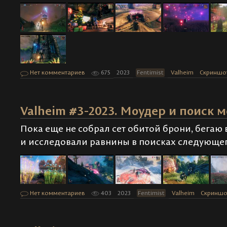
Нет комментариев
675
2023
Fentimist
Valheim
Скриншо
Valheim #3-2023. Моудер и поиск м
Пока еще не собрал сет обитой брони, бегаю
и исследовали равнины в поисках следующег
Нет комментариев
403
2023
Fentimist
Valheim
Скринш