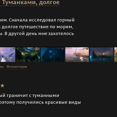
с Туманками, долгое
ким. Сначала исследовал горный
 долгое путешествие по морям,
. В другой день мне захотелось
ты
Фотоистории
ый граничит с туманными
поэтому получились красивые виды