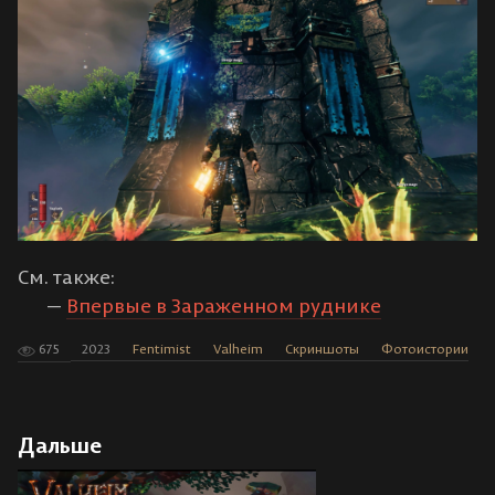
См. также:
Впервые в Зараженном руднике
675
2023
Fentimist
Valheim
Скриншоты
Фотоистории
Дальше