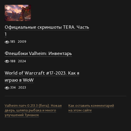
Официальные скриншоты TERA. Часть
1
185
2009
Флешбэки Valheim: Инвентарь
188
2024
World of Warcraft #17-2023. Как я
играю в WoW
334
2023
Valheim патч 0.213.3 (бета). Новая
Как оставить комментарий
дверь, шляпа рыбака и много
на этом сайте
улучшений Туманок