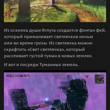
Из осколка души Яглута создается фонтан фей,
который приманивает светлячков ночью
или во время грозы. Из светлячка можно
скрафтить «Свет светлячка», который
рассеивает густой туман в новых землях.
И вот я посреди Туманных земель.