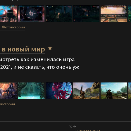
Фотоистории
— в новый мир
мотреть как изменилась игра
021, и не сказать, что очень уж
оистории
⌥ →
· · ·
12 января 2023