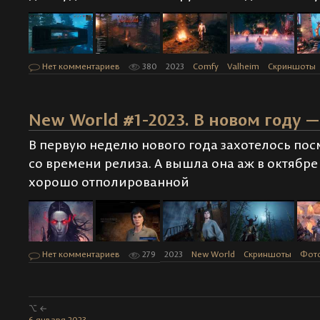
Нет комментариев
380
2023
Comfy
Valheim
Скриншоты
New World #1-2023. В новом году 
В первую неделю нового года захотелось пос
со времени релиза. А вышла она аж в октябре 2
хорошо отполированной
Нет комментариев
279
2023
New World
Скриншоты
Фот
⌥ ←
6 января 2023
· · ·