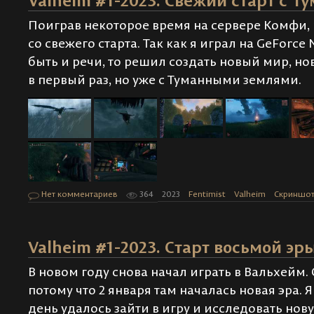
Valheim #1-2023. Свежий старт с Т
Поиграв некоторое время на сервере Комфи, 
со свежего старта. Так как я играл на GeForce
быть и речи, то решил создать новый мир, но
в первый раз, но уже с Туманными землями.
Нет комментариев
364
2023
Fentimist
Valheim
Скриншо
Valheim #1-2023. Старт восьмой эр
В новом году снова начал играть в Вальхейм.
потому что 2 января там началась новая эра. Я
день удалось зайти в игру и исследовать нову