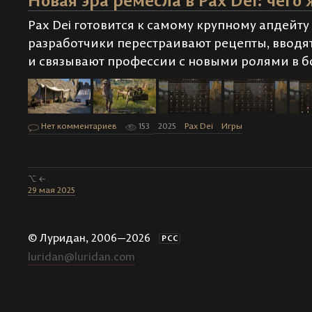
Новая эра ремесла в Pax Dei: чего 
Pax Dei готовится к самому крупному апдейт
разработчики перестраивают рецепты, ввод
и связывают профессии с новыми ролями в б
Нет комментариев
153
2025
Pax Dei
Игры
⌥ ←
29 мая 2025
© Луридан, 2006—2026
РСС
luridan@luridan.com