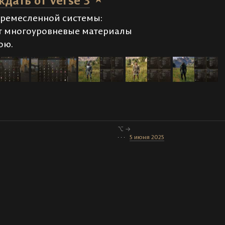
ждать от Verse 3
у ремесленной системы:
ят многоуровневые материалы
ою.
⌥ →
· · ·
5 июня 2025