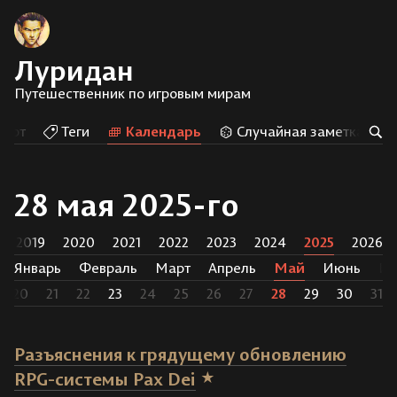
Луридан
Путешественник по игровым мирам
Арт
Теги
Календарь
Случайная заметка
28 мая 2025-го
2019
2020
2021
2022
2023
2024
2025
2026
Январь
Февраль
Март
Апрель
Май
Июнь
И
20
21
22
23
24
25
26
27
28
29
30
31
Разъяснения к грядущему обновлению
RPG-системы Pax Dei