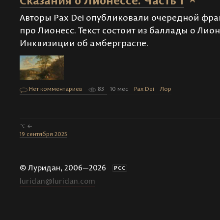
Сказания о Лионессе. Часть 1
Авторы Pax Dei опубликовали очередной фрагм
про Лионесс. Текст состоит из баллады о Лио
Инквизиции об амберграспе.
Нет комментариев
83
10 мес
Pax Dei
Лор
⌥ ←
19 сентября 2025
© Луридан, 2006—2026
РСС
luridan@luridan.com