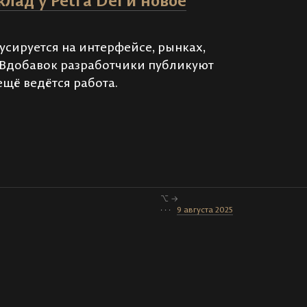
клад у Petra Dei и новое
усируется на интерфейсе, рынках,
. Вдобавок разработчики публикуют
щё ведётся работа.
⌥ →
· · ·
9 августа 2025