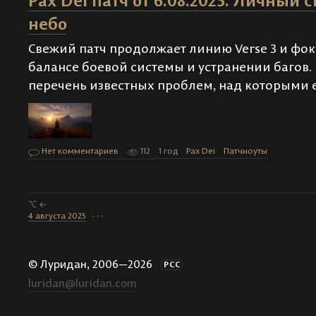
Pax Dei патч от 6.08.2025. Личный с
небо
Свежий патч продолжает линию Verse 3 и фок
балансе боевой системы и устранении багов
перечень известных проблем, над которыми е
Нет комментариев
112
1 год
Pax Dei
Патчноуты
⌥ ←
4 августа 2025
· · ·
© Луридан, 2006—2026
РСС
luridan@luridan.com