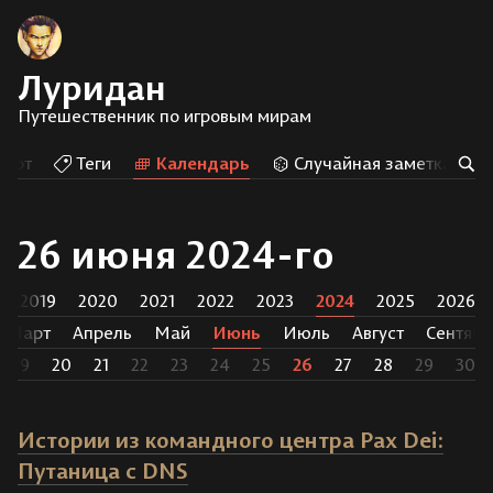
Луридан
Путешественник по игровым мирам
Арт
Теги
Календарь
Случайная заметка
26 июня 2024-го
2019
2020
2021
2022
2023
2024
2025
2026
Март
Апрель
Май
Июнь
Июль
Август
Сентябр
19
20
21
22
23
24
25
26
27
28
29
30
Истории из командного центра Pax Dei:
Путаница с DNS