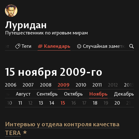
Луридан
Путешественник по игровым мирам
Арт
Теги
Календарь
Случайная заметка
15 ноября 2009-го
2006
2007
2008
2009
2010
2011
2012
2013
юль
Август
Сентябрь
Октябрь
Ноябрь
Декабрь
9
10
11
12
13
14
15
16
17
18
19
20
21
Интервью у отдела контроля качества
TERA