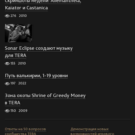
Скриншоты недели: Allemantheia,
Kaiator и Castanica
276
2010
Sonar Eclipse создают музыку
для TERA
155
2010
Путь валькирии, 1-19 уровни
197
2022
Зона охоты Shrine of Greedy Money
в TERA
150
2009
Ответы на 50 вопросов
Демонстрация новых
сообщества TERA
возможностей игрового