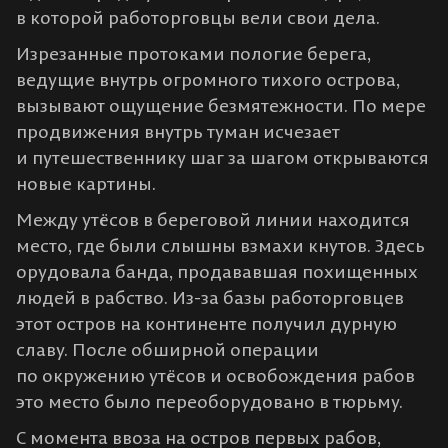
в которой работорговцы вели свои дела.
Изрезанные протоками пологие берега,
ведущие внутрь огромного тихого острова,
вызывают ощущение безмятежности. По мере
продвижения внутрь туман исчезает
и путешественнику шаг за шагом открываются
новые картины.
Между утёсов в береговой линии находится
место, где были слышны взмахи кнутов. Здесь
орудовала банда, продававшая похищенных
людей в рабство. Из-за базы работорговцев
этот остров на континенте получил дурную
славу. После обширной операции
по окружению утёсов и освобождения рабов
это место было переоборудовано в тюрьму.
С момента ввоза на остров первых рабов,