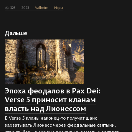
323
2023
Valheim
Игры
Дальше
Эпоха феодалов в Pax Dei:
Verse 5 приносит кланам
власть над Лионессом
В Verse 5 кланы наконец-то получат шанс
захватывать Лионесс через феодальные святыни,
строить базы в сердце ресурсных земель и заявлять