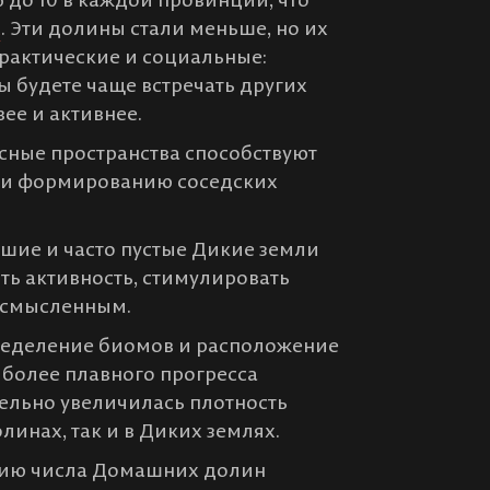
х
. Эти долины стали меньше, но их
практические и социальные:
вы будете чаще встречать других
ее и активнее.
есные пространства способствуют
е и формированию соседских
ьшие и часто пустые Дикие земли
ь активность, стимулировать
 осмысленным.
пределение биомов и расположение
 более плавного прогресса
тельно увеличилась плотность
инах, так и в Диких землях.
ению числа Домашних долин