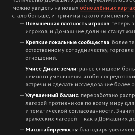
можно увидеть на новых
обновлённых карта
стало больше, и причины такого изменения 
Повышенная плотность игроков
: теперь 
игроков, и Домашние долины станут жив
Крепкие локальные сообщества
: более т
естественному сотрудничеству, торговл
отношений.
Умнее Дикие земли
: ранее слишком бол
немного уменьшены, чтобы сосредоточит
встречи и сделать исследование более
Улучшенный баланс
: переработано рас
лагерей противников по всему миру для
и тематической согласованности. Значи
вражеских лагерей — как в Домашних дол
Масштабируемость
: благодаря увелич