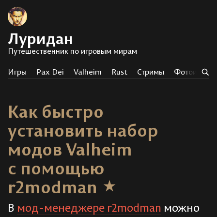
Луридан
Путешественник по игровым мирам
Игры
Pax Dei
Valheim
Rust
Стримы
Фотоистор
Как быстро
установить набор
модов Valheim
с помощью
r2modman
В
мод-менеджере r2modman
можно