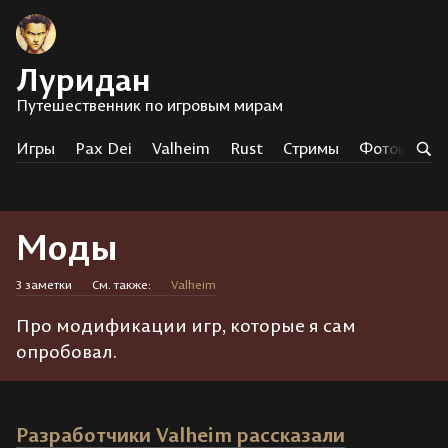
Луридан
Путешественник по игровым мирам
Игры
Pax Dei
Valheim
Rust
Стримы
Фотоистор
Моды
3 заметки
См. также:
Valheim
Про модификации игр, которые я сам
опробовал.
Разработчики Valheim рассказали