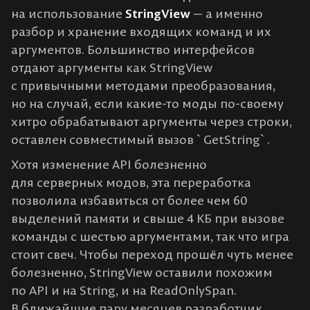
на использование
StringView
— а именно
разбор и хранение входящих команд и их
аргументов. Большинство интерфейсов
отдают аргументы как StringView
с привычными методами преобразования,
но на случай, если какие-то моды по-своему
хитро обрабатывают аргументы через строки,
оставлен совместимый вызов `GetString`.
Хотя изменение API болезненно
для серверных модов, эта переработка
позволила избавиться от более чем 60
выделений памяти и свыше 4 КБ при вызове
команды с шестью аргументами, так что игра
стоит свеч. Чтобы переход прошёл чуть менее
болезненно, StringView оставили похожим
по API и на String, и на ReadOnlySpan.
В ближайшие пару месяцев разработчик