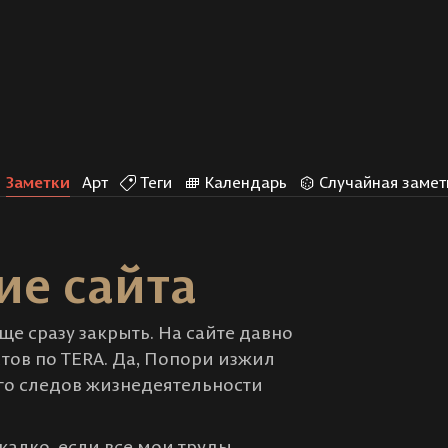
Заметки
Арт
Теги
Календарь
Случайная замет
ие сайта
ще сразу закрыть. На сайте давно
йтов по TERA. Да, Попори изжил
ого следов жизнедеятельности
жалко, если все мои труды