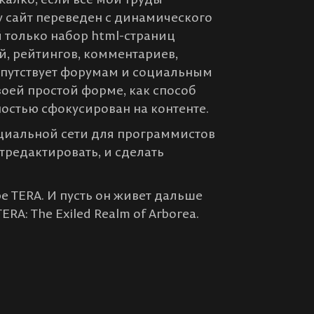
у сайт переведен с динамического
й только набор html-страниц
й, рейтингов, комментариев,
сопутствует форумам и социальным
своей простой форме, как способ
лностью сфокусирован на контенте.
оциальной сети для программистов
тредактировать, и сделать
ре TERA. И пусть он живет дальше
RA: The Exiled Realm of Arborea.