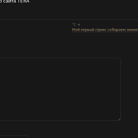
о сайта TERA
⌥ →
Мой первый стрим: собираем зимние