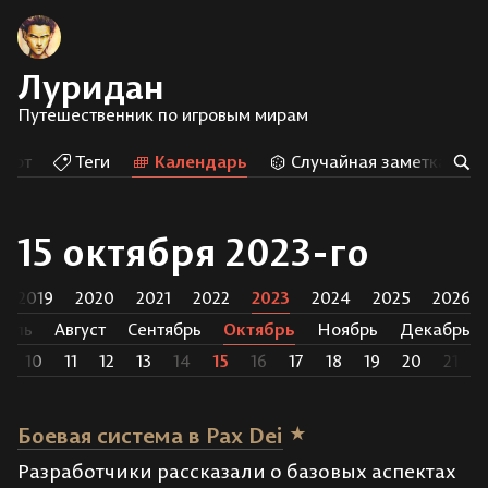
Луридан
Путешественник по игровым мирам
Арт
Теги
Календарь
Случайная заметка
15 октября 2023-го
2019
2020
2021
2022
2023
2024
2025
2026
юль
Август
Сентябрь
Октябрь
Ноябрь
Декабрь
9
10
11
12
13
14
15
16
17
18
19
20
21
Боевая система в Pax Dei
Разработчики рассказали о базовых аспектах