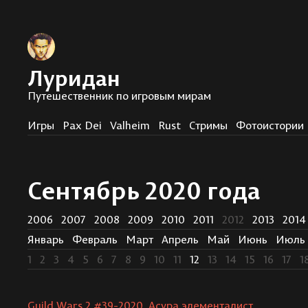
Луридан
Путешественник по игровым мирам
Игры
Pax Dei
Valheim
Rust
Стримы
Фотоистории
Сентябрь 2020 года
2006
2007
2008
2009
2010
2011
2012
2013
2014
Январь
Февраль
Март
Апрель
Май
Июнь
Июль
1
2
3
4
5
6
7
8
9
10
11
12
13
14
15
16
17
1
Guild Wars 2 #39-2020. Асура элементалист