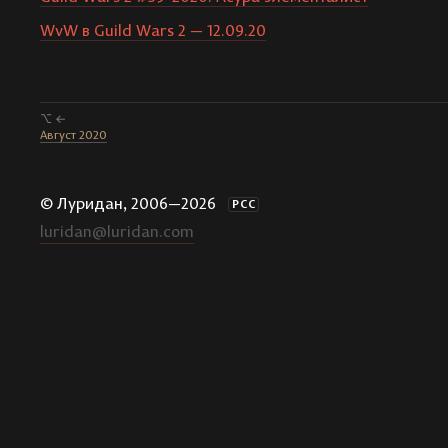
WvW в Guild Wars 2 — 12.09.20
⌥ ←
Август 2020
© Луридан, 2006—2026
РСС
luridan@luridan.com