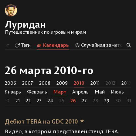
Луридан
Путешественник по игровым мирам
Арт
Теги
Календарь
Случайная заметка
26 марта 2010-го
2006
2007
2008
2009
2010
2011
2012
2013
Январь
Февраль
Март
Апрель
Май
Июнь
И
20
21
22
23
24
25
26
27
28
29
30
31
Дебют TERA на GDC 2010
Видео, в котором представлен стенд TERA