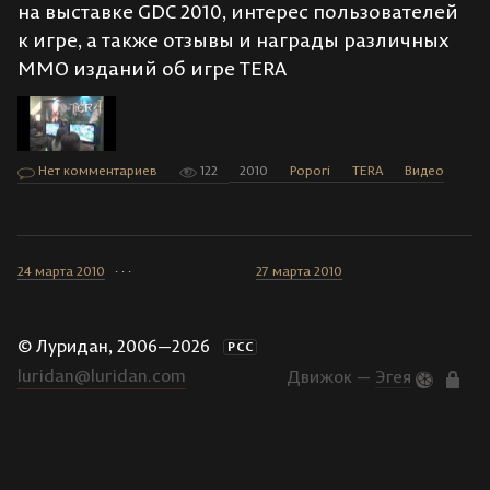
на выставке GDC 2010, интерес пользователей
к игре, а также отзывы и награды различных
ММО изданий об игре TERA
Нет комментариев
122
2010
Popori
TERA
Видео
24 марта 2010
· · ·
27 марта 2010
© Луридан, 2006—2026
РСС
luridan@luridan.com
Движок —
Эгея