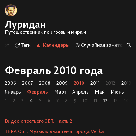
Луридан
Путешественник по игровым мирам
Арт
Теги
Календарь
Случайная заметка
Февраль 2010 года
2006
2007
2008
2009
2010
2011
2012
2013
Январь
Февраль
Март
Апрель
Май
Июнь
И
1
2
3
4
5
6
7
8
9
10
11
12
13
14
Видео с третьего ЗБТ. Часть 2
TERA OST. Музыкальная тема города Velika