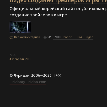
Видео создания трейлеров игры T
Официальный корейский сайт опубликовал 
создание трейлеров к игре
Нет комментариев
145
2010
Popori
TERA
Видео
⌥ ←
4 февраля 2010
· · ·
© Луридан, 2006—2026
РСС
luridan@luridan.com