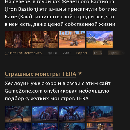
На севере, в глубинах Железного Бастиона
(Iron Bastion) эти аманы присягнули богине
Кайе (Kaia) защищать свой город и всё, что
в нём есть, даже ценой собственной жизни
Нет комментариев
131
2010
Popori
TERA
Скриншоты
Страшные монстры TERA
Хеллоуин уже скоро и в связи с этим сайт
GameZone.com опубликовал небольшую
подборку жутких монстров TERA