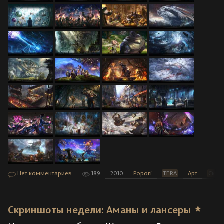
Нет комментариев
189
2010
Popori
TERA
Арт
Скри
Скриншоты недели: Аманы и лансеры