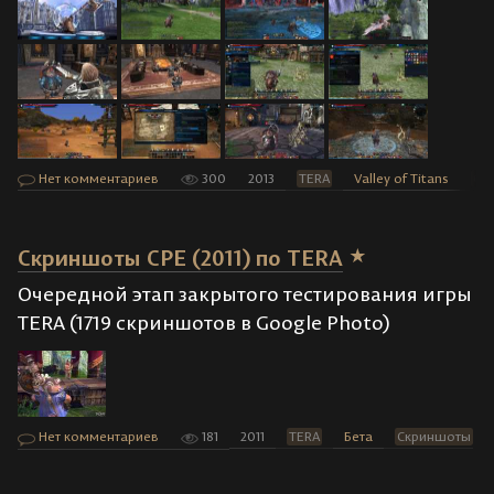
Нет комментариев
300
2013
TERA
Valley of Titans
Ск
Скриншоты CPE (2011) по TERA
Очередной этап закрытого тестирования игры
TERA (1719 скриншотов в Google Photo)
Нет комментариев
181
2011
TERA
Бета
Скриншоты