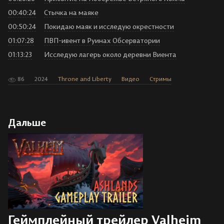
00:40:24
Стычка на маяке
00:50:24
Покидаю маяк и исследую окрестности
01:07:28
ПВП-ивент в Руинах Обсерватории
01:13:23
Исследую лагерь около деревни Виента
86
2024
Throne and Liberty
Видео
Стримы
Дальше
Геймплейный трейлер Valheim