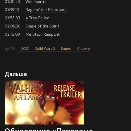
01:30:28
Wild Spirits
01:39:13
Rage of the Minotaurs
01:58:03
A Trap Foiled
02:06:26
Shape of the Spirit
02:15:09
Minotaur Rampant
144
2023
Guild Wars 2
Видео
Стримы
Дальше