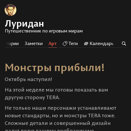
Луридан
Путешественник по игровым мирам
оистории
Заметки
Арт
Теги
Календарь
Сл
Монстры прибыли!
Октябрь наступил!
На этой неделе мы готовы показать вам
другую сторону TERA.
Не только наши персонажи устанавливают
новые стандарты, но и монстры TERA тоже.
Сложные детали и совершенный дизайн
дадут волю вашему воображению.