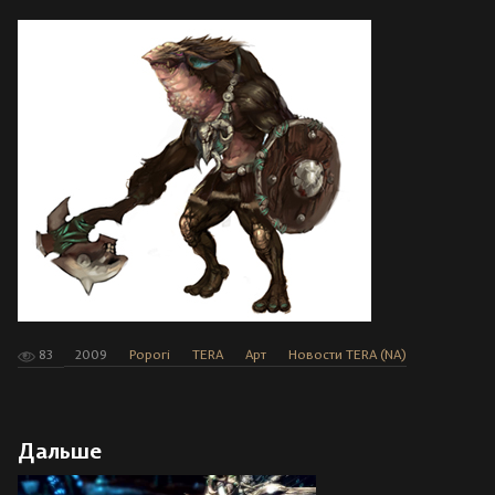
83
2009
Popori
TERA
Арт
Новости TERA (NA)
Дальше