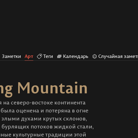
Заметки
Арт
Теги
Календарь
Случайная замет
ing Mountain
ся на северо-востоке континента
 была оценена и потеряна в огне
 злыми духами крутых склонов,
е бурлящих потоков жидкой стали,
нные культурные традиции этой