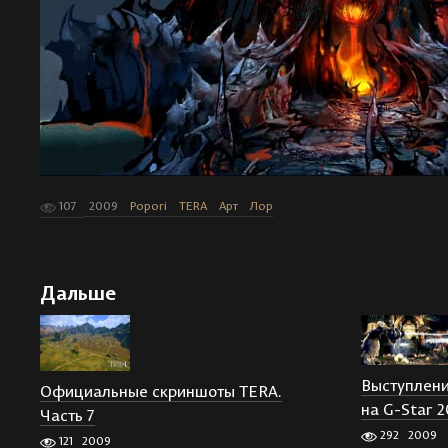
107
2009
Popori
TERA
Арт
Лор
Дальше
Выступлени
Официальные скриншоты TERA.
на G-Star 
Часть 7
292
2009
121
2009