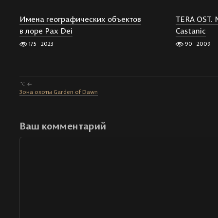
Имена географических объектов
TERA OST. 
в лоре Pax Dei
Castanic
175
2023
90
2009
⌥ ←
Зона охоты Garden of Dawn
Ваш комментарий