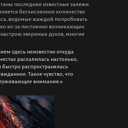
рятаны последние известные залежи
мляется бесчисленное количество
nica, ведомые жаждой попробовать
ако из-за постоянно возникающих
 настрою звериных духов, многие
нием здесь неизвестно откуда
местах раскалилась настолько,
ни быстро распространялась
евиданное. Такое чувство, что
аслуживающее внимания.»