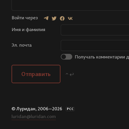
Войти через
Имя и фамилия
Эл. почта
Получать комментарии д
Отправить
⌃ ↩
© Луридан, 2006—2026
РСС
luridan@luridan.com