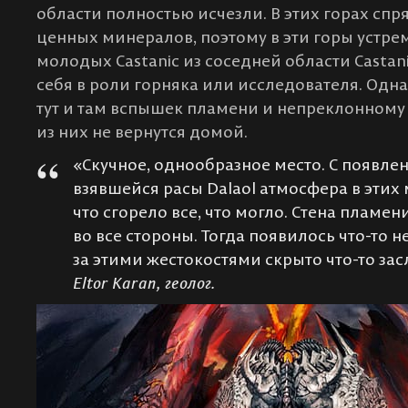
области полностью исчезли. В этих горах сп
ценных минералов, поэтому в эти горы устре
молодых Castanic из соседней области Casta
себя в роли горняка или исследователя. Одн
тут и там вспышек пламени и непреклонному
из них не вернутся домой.
«Скучное, однообразное место. С появле
взявшейся расы Dalaol атмосфера в этих 
что сгорело все, что могло. Стена пламе
во все стороны. Тогда появилось что-то н
за этими жестокостями скрыто что-то з
Eltor Karan, геолог.