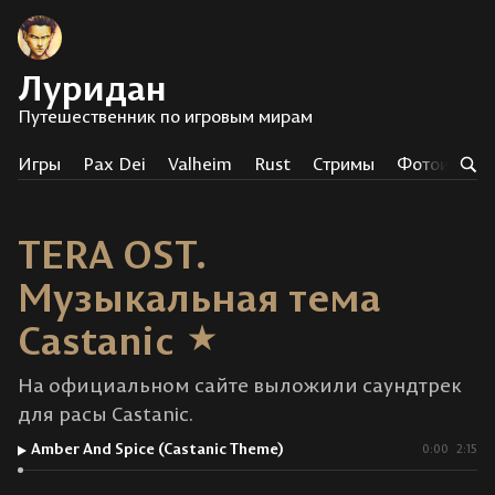
Луридан
Путешественник по игровым мирам
Игры
Pax Dei
Valheim
Rust
Стримы
Фотоистор
TERA OST.
Музыкальная тема
Castanic
На официальном сайте выложили саундтрек
для расы Castanic.
Amber And Spice (Castanic Theme)
0:00
2:15