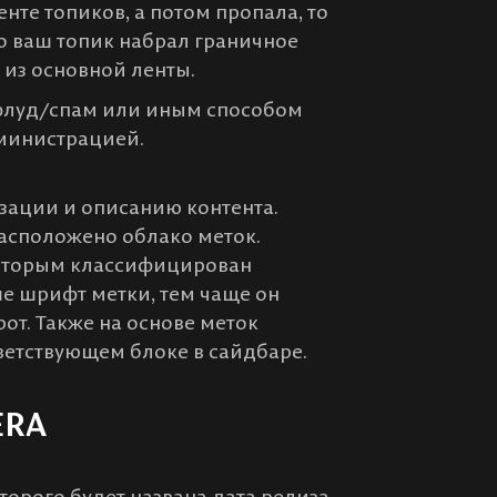
енте топиков, а потом пропала, то
о ваш топик набрал граничное
 из основной ленты.
 флуд/спам или иным способом
дминистрацией.
зации и описанию контента.
расположено облако меток.
которым классифицирован
е шрифт метки, тем чаще он
рот. Также на основе меток
ветствующем блоке в сайдбаре.
ERA
оторого будет названа дата релиза.