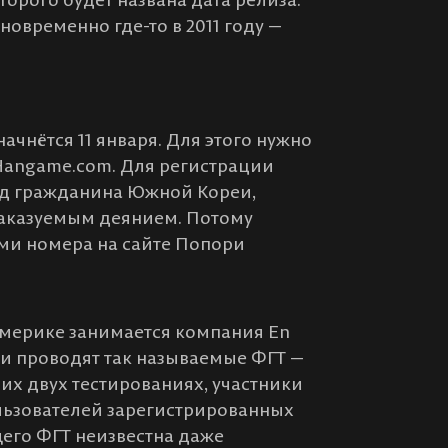
овременно где-то в 2011 году —
ачнётся 11 января. Для этого нужно
 Hangame.com. Для регистрации
д гражданина Южной Кореи,
наказуемым деянием. Потому
ами номера на сайте Попори
Америке занимается компания En
ни проводят так называемые ФГТ —
их двух тестированиях, участники
льзователей зарегистрированных
его ФГТ неизвестна даже