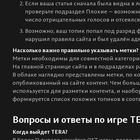
Если ваша статья сначала была видна в л
проверьте подраздел Плохие — возможн
число отрицательных голосов и отсеялся
Возможно, ваш топик попал под разряд
нарушил правила сайта и был удалён а
Насколько важно правильно указывать метки?
Метки необходимы для совместной категори
На главной странице сайта и в подразделах 
В облаке наглядно представлены метки, по 
опубликованный на сайте контент. Чем больш
используется для разметки контента, и наобо
формируется список похожих топиков в соот
Вопросы и ответы по игре T
Когда выйдет TERA?
В Корее 11 января начнётся ОБТ игры, после к