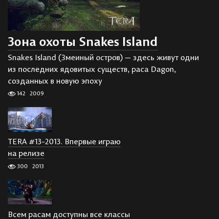
Зона охоты Snakes Island
Snakes Island (Змеиный остров) — здесь живут одни
из последних ядовитых существ, раса Dagon,
созданных в новую эпоху
142
2009
TERA #13-2013. Впервые играю
на релизе
300
2013
Всем расам доступны все классы