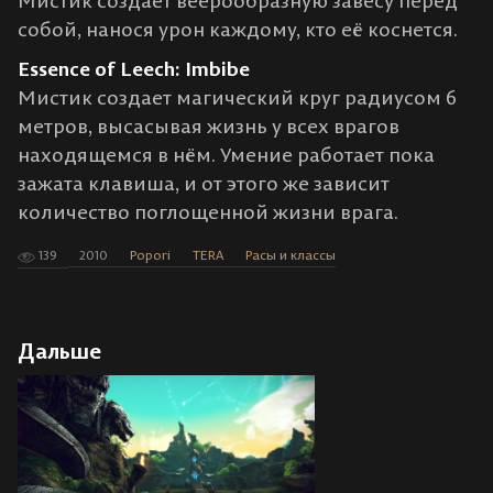
Мистик создает веерообразную завесу перед
собой, нанося урон каждому, кто её коснется.
Essence of Leech: Imbibe
Мистик создает магический круг радиусом 6
метров, высасывая жизнь у всех врагов
находящемся в нём. Умение работает пока
зажата клавиша, и от этого же зависит
количество поглощенной жизни врага.
139
2010
Popori
TERA
Расы и классы
Дальше