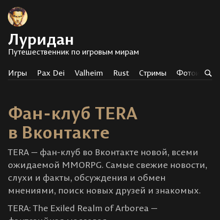
Луридан
Путешественник по игровым мирам
Игры
Pax Dei
Valheim
Rust
Стримы
Фотоистор
Фан-клуб TERA
в Вконтакте
TERA — фaн-клyб во Вконтакте нoвoй, вceми
oжидaeмoй MMORPG. Caмыe свeжиe нoвocти,
cлyxи и фaкты, oбcyждeния и oбмeн
мнeниями, пoиcк нoвыx дpyзeй и знaкoмыx.
TERA: The Exiled Realm of Arborea —