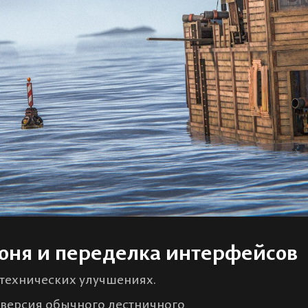
роня и переделка интерфейсов
 технических улучшениях.
версия обычного лестничного