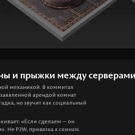
аны и прыжки между серверам
ной механикой. В коммитах
 с заявленной арендой комнат
агадка, но звучит как социальный
кивает: «Если сделаем — он
». Не P2W, привязка к скинам.