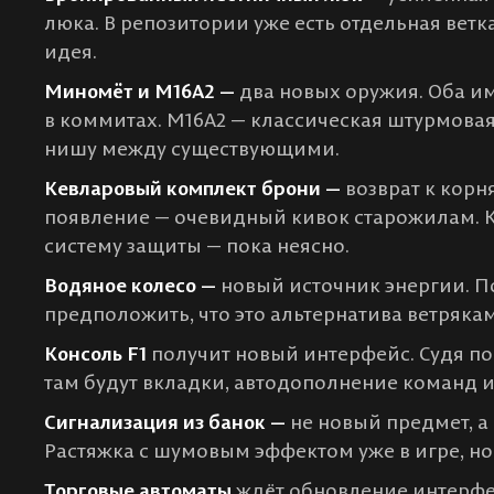
люка. В репозитории уже есть отдельная ветка
идея.
Миномёт и M16A2 —
два новых оружия. Оба и
в коммитах. M16A2 — классическая штурмовая
нишу между существующими.
Кевларовый комплект брони —
возврат к корня
появление — очевидный кивок старожилам. К
систему защиты — пока неясно.
Водяное колесо —
новый источник энергии. П
предположить, что это альтернатива ветрякам
Консоль F1
получит новый интерфейс. Судя по
там будут вкладки, автодополнение команд 
Сигнализация из банок —
не новый предмет, а
Растяжка с шумовым эффектом уже в игре, но 
Торговые автоматы
ждёт обновление интерфей