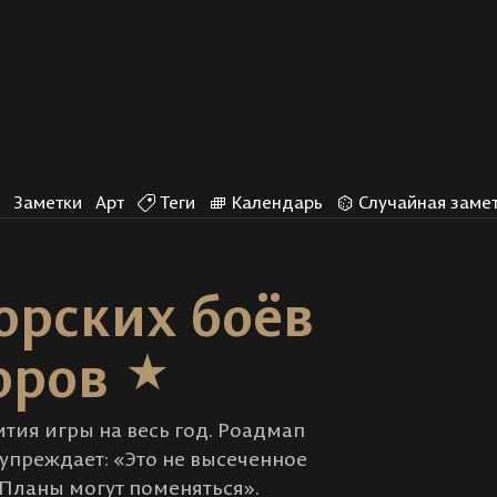
и
Заметки
Арт
Теги
Календарь
Случайная заме
морских боёв
оров
тия игры на весь год. Роадмап
дупреждает: «Это не высеченное
 Планы могут поменяться».