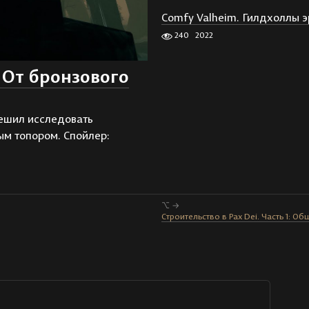
Comfy Valheim. Гилдхоллы э
240
2022
: От бронзового
решил исследовать
ым топором. Спойлер:
⌥ →
Строительство в Pax Dei. Часть 1: О