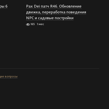
ры 6
Pax Dei патч R46. Обновление
движка, переработка поведения
NPC и садовые постройки
165
1 мес
бщие вопросы