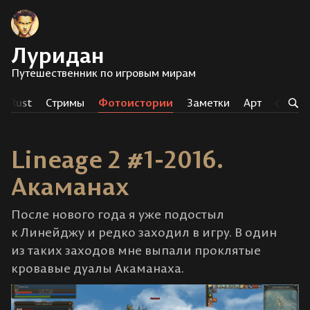
Луридан
Путешественник по игровым мирам
Rust
Стримы
Фотоистории
Заметки
Арт
Тег
Lineage 2 #1-2016.
Акаманах
После нового года я уже подостыл
к Линейджу и редко заходил в игру. В один
из таких заходов мне выпали проклятые
кровавые дуалы Акаманаха.