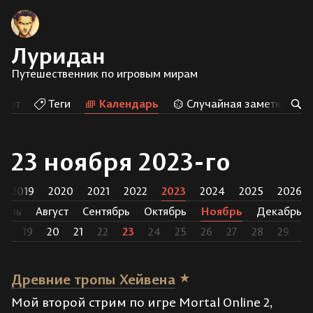
Луридан
Путешественник по игровым мирам
Арт
Теги
Календарь
Случайная заметка
23 ноября 2023-го
2019
2020
2021
2022
2023
2024
2025
2026
юль
Август
Сентябрь
Октябрь
Ноябрь
Декабрь
18
19
20
21
22
23
24
25
26
27
28
29
3
Древние тропы Хейвена
Мой второй стрим по игре Mortal Online 2,