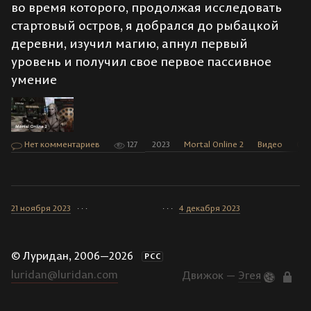
во время которого, продолжая исследовать
стартовый остров, я добрался до рыбацкой
деревни, изучил магию, апнул первый
уровень и получил свое первое пассивное
умение
Нет комментариев
127
2023
Mortal Online 2
Видео
Ст
21 ноября 2023
· · ·
· · ·
4 декабря 2023
© Луридан, 2006—2026
РСС
luridan@luridan.com
Движок —
Эгея