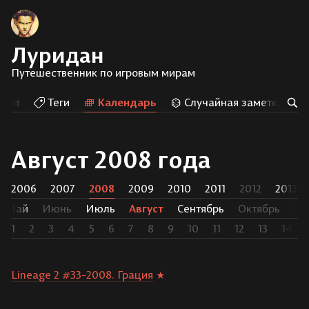
Луридан
Путешественник по игровым мирам
Арт
Теги
Календарь
Случайная заметка
Август 2008 года
2006
2007
2008
2009
2010
2011
2012
2013
Май
Июнь
Июль
Август
Сентябрь
Октябрь
Но
1
2
3
4
5
6
7
8
9
10
11
12
13
14
Lineage 2 #33-2008. Грация