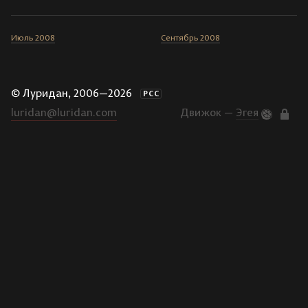
Июль 2008
Сентябрь 2008
© Луридан, 2006—2026
РСС
luridan@luridan.com
Движок —
Эгея