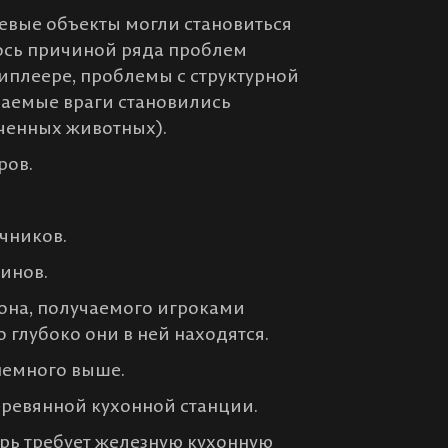
тевые объекты могли становиться
ось причиной ряда проблем
типлеере, проблемы с структурной
чаемые враги становились
ченных животных).
ров.
чников.
инов.
она, получаемого игроками
о глубоко они в ней находятся.
 немного выше.
еревянной кухонной станции.
рь требует железную кухонную