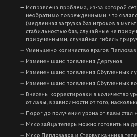
Исправлена проблема, из-за которой се
необратимо поврежденными, что являл
(медленная загрузка баз игроков в муль
стабильностью баз, случайные не приру
прирученными, случайная гибель приру
Уменьшено количество врагов Пеплозав
Изменен шанс появления Дергунов.
Изменен шанс появления Обугленных лу
Изменен шанс появления Обугленных во
Внесены корректировки в количество ур
от лавы, в зависимости от того, наскольк
Порог до получения урона от лавы стал
Мясо зайца теперь можно готовить на д
Мясо Пеплозавра и Стервулканника тепе