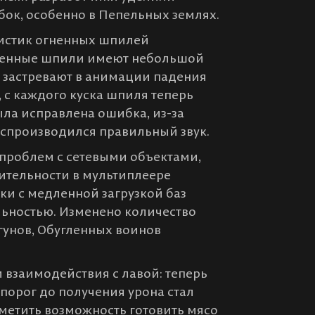
ок, особенно в Пепельных землях.
ристик огненных шпилей
огненные шпили имеют небольшой
е застревают в анимации падения
, с каждого куска шпиля теперь
была исправлена ошибка, из-за
оспроизводился правильный звук.
проблем с сетевыми объектами,
ительности в мультиплеере
ки с медленной загрузкой баз
льностью. Изменено количество
гунов, Обугленных воинов
взаимодействия с лавой: теперь
 порог до получения урона стал
метить возможность готовить мясо