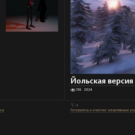
Йольская версия
136
2024
⌥ →
йса
Готовьтесь к очистке: неактивные уча