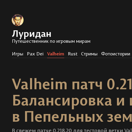
Луридан
Путешественник по игровым мирам
Игры
Pax Dei
Valheim
Rust
Стримы
Фотоистории
Valheim патч 0.21
Балансировка и
в Пепельных зе
В свежем патче 0.218.20 для тестовой ветки V