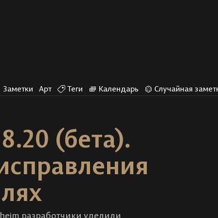
Заметки
Арт
Теги
Календарь
Случайная замет
8.20 (бета).
 исправления
млях
alheim разработчики уделили