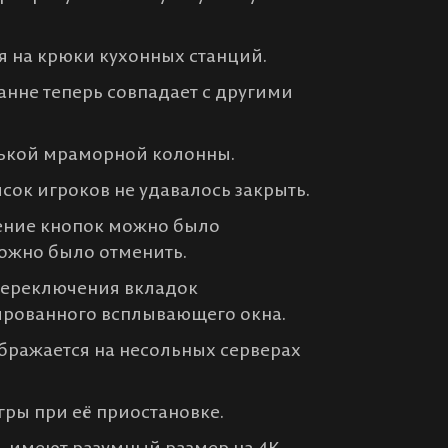
я на крюки кухонных станций.
анне теперь совпадает с другими
нькой мраморной колонны.
сок игроков не удавалось закрыть.
чение кнопок можно было
можно было отменить.
переключения вкладок
ированного всплывающего окна.
ображается на несольных серверах
гры при её приостановке.
рь имеют разумный размер на 4K