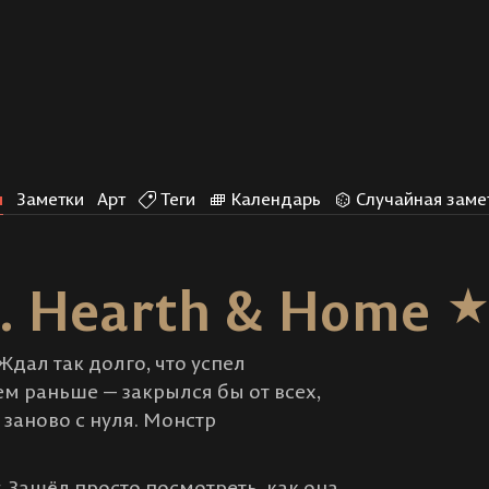
и
Заметки
Арт
Теги
Календарь
Случайная заме
1. Hearth & Home
дал так долго, что успел
м раньше — закрылся бы от всех,
заново с нуля. Монстр
.
. Зашёл просто посмотреть, как она