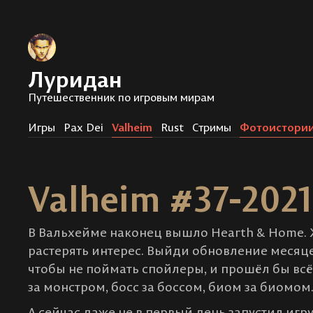
Луридан
Путешественник по игровым мирам
Игры
Pax Dei
Valheim
Rust
Стримы
Фотоистори
Valheim #37-202
В Вальхейме наконец вышло Hearth & Home. Ж
растерять интерес. Выйди обновление месяце
чтобы не поймать спойлеры, и прошёл бы всё 
за монстром, босс за боссом, биом за биомом
А сейчас даже не в первый день запустил игру