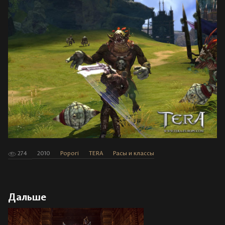
274
2010
Popori
TERA
Расы и классы
Дальше