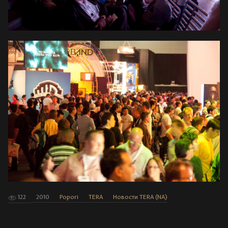
122
2010
Popori
TERA
Новости TERA (NA)